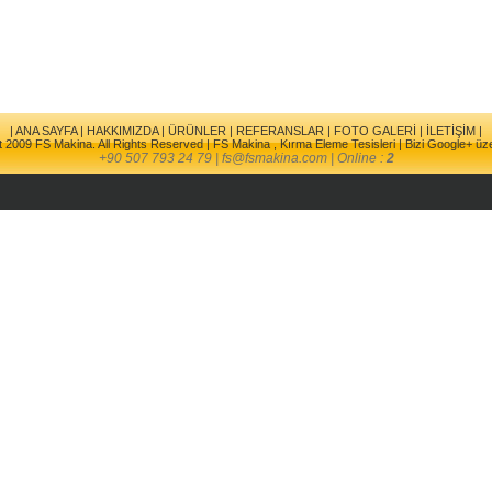
|
ANA SAYFA
|
HAKKIMIZDA
|
ÜRÜNLER
|
REFERANSLAR
|
FOTO GALERİ
|
İLETİŞİM
|
t 2009 FS Makina. All Rights Reserved |
FS Makina , Kırma Eleme Tesisleri
|
Bizi Google+ üz
+90 507 793 24 79 | fs@fsmakina.com | Online :
2