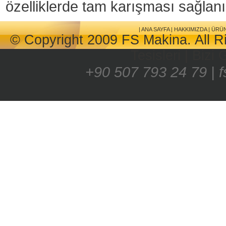
özelliklerde tam karışması sağlanı
|
ANA SAYFA
|
HAKKIMIZDA
|
ÜRÜ
© Copyright 2009 FS Makina. All R
Tesisleri
|
Bizi 
+90 507 793 24 79 | 