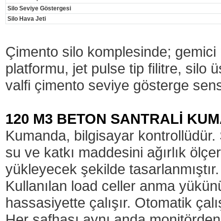
Silo Seviye Göstergesi
Silo Hava Jeti
Çimento silo komplesinde; gemici 
platformu, jet pulse tip filitre, si
valfi çimento seviye gösterge sens
120 M3 BETON SANTRALİ KUM
Kumanda, bilgisayar kontrollüdür.
su ve katkı maddesini ağırlık ölçe
yükleyecek şekilde tasarlanmıştır.
Kullanılan load celler anma yükün
hassasiyette çalışır. Otomatik ça
Her safhası aynı anda monitörden i