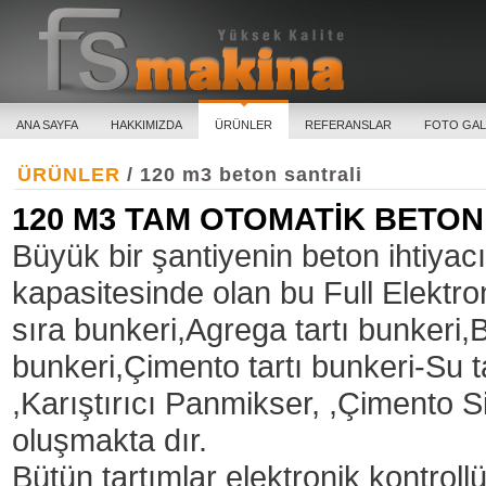
ANA SAYFA
HAKKIMIZDA
ÜRÜNLER
REFERANSLAR
FOTO GAL
ÜRÜNLER
/ 120 m3 beton santrali
120 M3 TAM OTOMATİK BETON
Büyük bir şantiyenin beton ihtiyac
kapasitesinde olan bu Full Elektro
sıra bunkeri,Agrega tartı bunker
bunkeri,Çimento tartı bunkeri-Su ta
,Karıştırıcı Panmikser, ,Çimento
oluşmakta dır.
Bütün tartımlar elektronik kontrollü