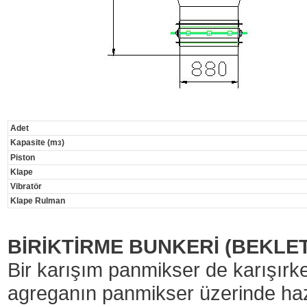
Adet
Kapasite (m
)
3
Piston
Klape
Vibratör
Klape Rulman
BİRİKTİRME BUNKERİ (BEKLET
Bir karışım panmikser de karışırken
agreganın panmikser üzerinde haz