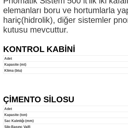
Pnömatik Sistem 500 lt'lik iki kafa
elemanları boru ve hortumlarla y
hariç(hidrolik), diğer sistemler pno
kutusu mevcuttur.
KONTROL KABİNİ
Adet
Kapasite (mt)
Klima (btu)
ÇİMENTO SİLOSU
Adet
Kapasite (ton)
Sac Kalınlığı (mm)
Silo Basınç Valfi