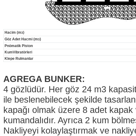
Hacim (m
)
3
Göz Adet Hacmi (m
)
3
Pnömatik Piston
KumVibratörleri
Klepe Rulmanlar
AGREGA BUNKER:
4 gözlüdür. Her göz 24 m3 kapasi
ile beslenebilecek şekilde tasarl
kapağı olmak üzere 8 adet kapak v
kumandalıdır. Ayrıca 2 kum bölmesi
Nakliyeyi kolaylaştırmak ve nakli