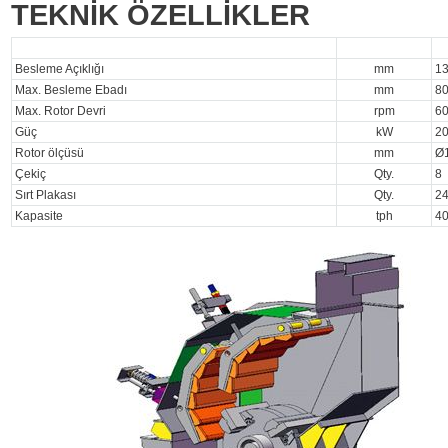
TEKNİK ÖZELLİKLER
Besleme Açıklığı
mm
13
Max. Besleme Ebadı
mm
8
Max. Rotor Devri
rpm
6
Güç
kW
2
Rotor ölçüsü
mm
Ø1
Çekiç
Qty.
8
Sırt Plakası
Qty.
2
Kapasite
tph
4