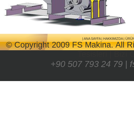
|
ANA SAYFA
|
HAKKIMIZDA
|
ÜRÜ
© Copyright 2009 FS Makina. All R
Tesisleri
|
Bizi 
+90 507 793 24 79 | 