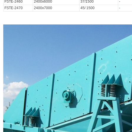
FSTE-2460
2400x6000
37/1500
-
FSTE-2470
2400x7000
45/ 1500
-