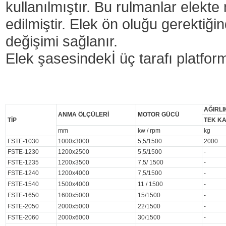
kullanılmıştır. Bu rulmanlar elekte
edilmiştir. Elek ön oluğu gerektiğin
değişimi sağlanır.
Elek şasesindekİ üç tarafı platfor
AĞIRLI
ANMA ÖLÇÜLERİ
MOTOR GÜCÜ
TİP
TEK KA
mm
kw / rpm
kg
FSTE-1030
1000x3000
5,5/1500
2000
FSTE-1230
1200x2500
5,5/1500
-
FSTE-1235
1200x3500
7,5/ 1500
-
FSTE-1240
1200x4000
7,5/1500
-
FSTE-1540
1500x4000
11 / 1500
-
FSTE-1650
1600x5000
15/1500
-
FSTE-2050
2000x5000
22/1500
-
FSTE-2060
2000x6000
30/1500
-